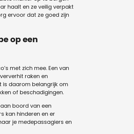
ar haalt en ze veilig verpakt
org ervoor dat ze goed zijn
pe op een
o’s met zich mee. Een van
oververhit raken en
t is daarom belangrijk om
okken of beschadigingen.
n aan boord van een
rs kan hinderen en er
n naar je medepassagiers en