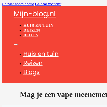
Ga naar hoofdinhoud
Ga naar voettekst
Mijn-blog.nl
HUIS EN TUIN
REIZEN
BLOGS
Huis en tuin
Reizen
Blogs
Mag je een vape meenemen 