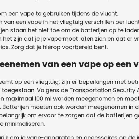
om een vape te gebruiken tijdens de vlucht.
 van een vape in het vliegtuig verschillen per luc
 staan het niet toe om de batterijen op te laden 
 het zijn dat je je vape moet laten zien en dat er
ids. Zorg dat je hierop voorbereid bent.
meenemen van een vape op een v
mt op een vliegtuig, zijn er beperkingen met betr
zijn toegestaan. Volgens de Transportation Securit
n van maximaal 100 ml worden meegenomen en moet
k. Batterijen moeten ook worden meegenomen in de
belangrijk om ervoor te zorgen dat de batterijen g
te minimaliseren.
grijk om je vape-apparaten en accessoires op de j