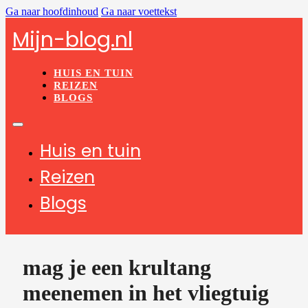
Ga naar hoofdinhoud
Ga naar voettekst
Mijn-blog.nl
HUIS EN TUIN
REIZEN
BLOGS
Huis en tuin
Reizen
Blogs
mag je een krultang
meenemen in het vliegtuig