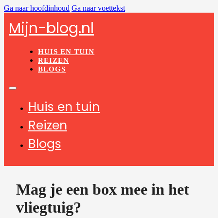
Ga naar hoofdinhoud
Ga naar voettekst
Mijn-blog.nl
HUIS EN TUIN
REIZEN
BLOGS
Huis en tuin
Reizen
Blogs
Mag je een box mee in het
vliegtuig?