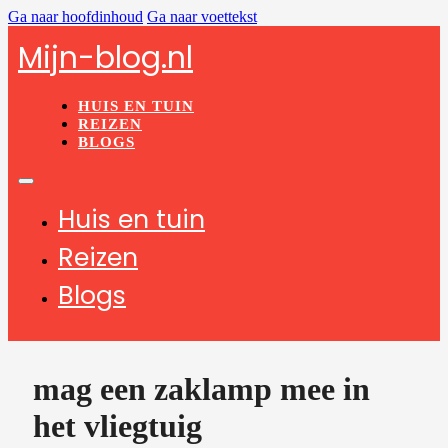
Ga naar hoofdinhoud
Ga naar voettekst
Mijn-blog.nl
HUIS EN TUIN
REIZEN
BLOGS
Huis en tuin
Reizen
Blogs
mag een zaklamp mee in
het vliegtuig