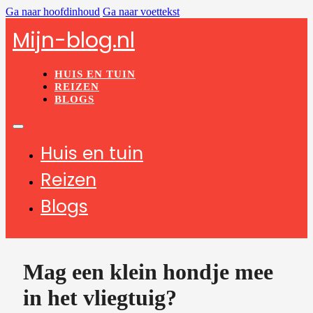
Ga naar hoofdinhoud
Ga naar voettekst
Mijn-blog.nl
HUIS EN TUIN
REIZEN
BLOGS
Huis en tuin
Reizen
Blogs
Mag een klein hondje mee
in het vliegtuig?