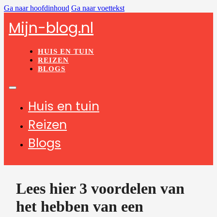
Ga naar hoofdinhoud
Ga naar voettekst
Mijn-blog.nl
HUIS EN TUIN
REIZEN
BLOGS
Huis en tuin
Reizen
Blogs
Lees hier 3 voordelen van
het hebben van een