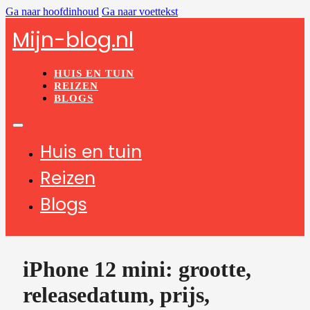
Ga naar hoofdinhoud
Ga naar voettekst
Mijn-blog.nl
HUIS EN TUIN
REIZEN
BLOGS
Huis en tuin
Reizen
Blogs
iPhone 12 mini: grootte,
releasedatum, prijs,