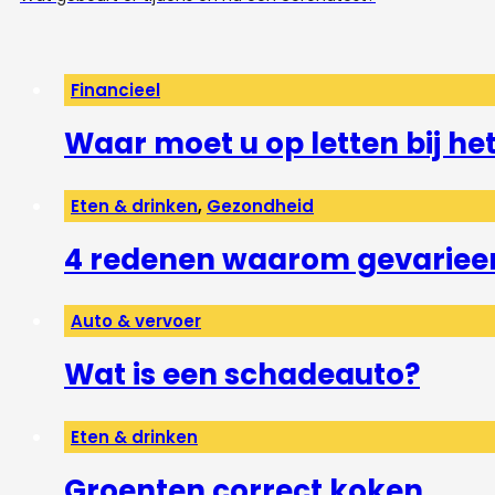
Financieel
Waar moet u op letten bij h
Eten & drinken
,
Gezondheid
4 redenen waarom gevarieerd
Auto & vervoer
Wat is een schadeauto?
Eten & drinken
Groenten correct koken