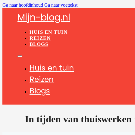
Ga naar hoofdinhoud
Ga naar voettekst
Mijn-blog.nl
HUIS EN TUIN
REIZEN
BLOGS
Huis en tuin
Reizen
Blogs
In tijden van thuiswerken i