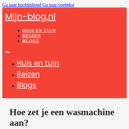
Ga naar hoofdinhoud
Ga naar voettekst
Mijn-blog.nl
HUIS EN TUIN
REIZEN
BLOGS
Huis en tuin
Reizen
Blogs
Hoe zet je een wasmachine
aan?