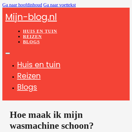
Ga naar hoofdinhoud
Ga naar voettekst
Mijn-blog.nl
HUIS EN TUIN
REIZEN
BLOGS
Huis en tuin
Reizen
Blogs
Hoe maak ik mijn
wasmachine schoon?