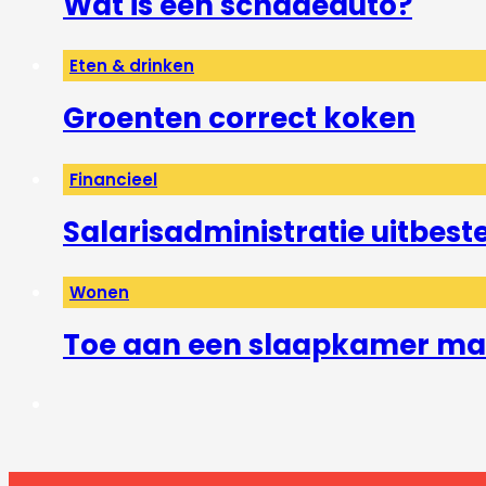
Wat is een schadeauto?
Eten & drinken
Groenten correct koken
Financieel
Salarisadministratie uitbest
Wonen
Toe aan een slaapkamer mak