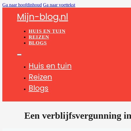
Ga naar hoofdinhoud
Ga naar voettekst
Mijn-blog.nl
HUIS EN TUIN
REIZEN
BLOGS
Huis en tuin
Reizen
Blogs
Een verblijfsvergunning i