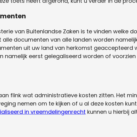
eze toets heeft afgerond, kunt u verder in de proc
cumenten
terie van Buitenlandse Zaken is te vinden welke do
et alle documenten van alle landen worden namelij
menten uit uw land van herkomst geaccepteerd wor
 namelijk eerst gelegaliseerd worden of voorzie
an flink wat administratieve kosten zitten. Het mi
weging nemen om te kijken of u al deze kosten kunt
aliseerd in vreemdelingenrecht
kunnen u hierbij al