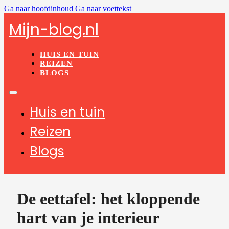
Ga naar hoofdinhoud
Ga naar voettekst
Mijn-blog.nl
HUIS EN TUIN
REIZEN
BLOGS
Huis en tuin
Reizen
Blogs
De eettafel: het kloppende
hart van je interieur