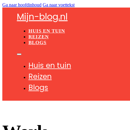
Ga naar hoofdinhoud
Ga naar voettekst
Mijn-blog.nl
HUIS EN TUIN
REIZEN
BLOGS
Huis en tuin
Reizen
Blogs