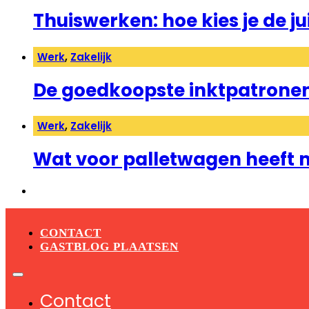
Thuiswerken: hoe kies je de j
Werk
,
Zakelijk
De goedkoopste inktpatrone
Werk
,
Zakelijk
Wat voor palletwagen heeft 
CONTACT
GASTBLOG PLAATSEN
Contact