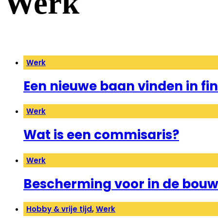
Werk
Werk
Een nieuwe baan vinden in fi
Werk
Wat is een commisaris?
Werk
Bescherming voor in de bou
Hobby & vrije tijd
,
Werk