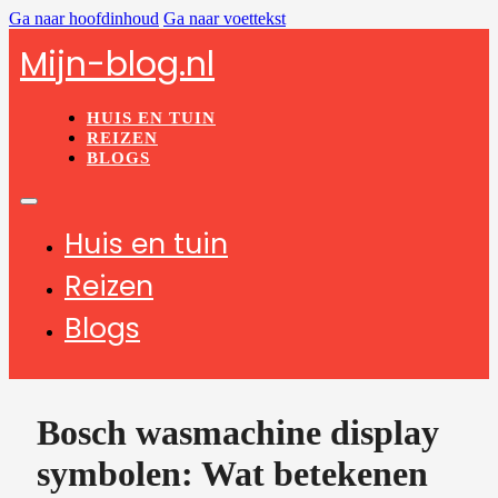
Ga naar hoofdinhoud
Ga naar voettekst
Mijn-blog.nl
HUIS EN TUIN
REIZEN
BLOGS
Huis en tuin
Reizen
Blogs
Bosch wasmachine display
symbolen: Wat betekenen