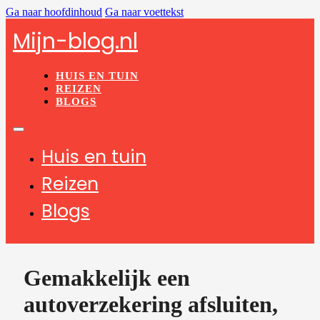
Ga naar hoofdinhoud
Ga naar voettekst
Mijn-blog.nl
HUIS EN TUIN
REIZEN
BLOGS
Huis en tuin
Reizen
Blogs
Gemakkelijk een
autoverzekering afsluiten,