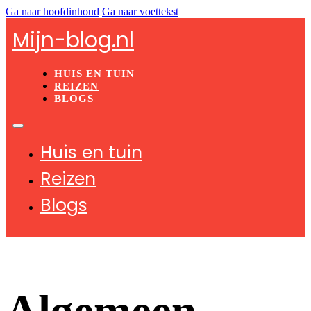
Ga naar hoofdinhoud
Ga naar voettekst
Mijn-blog.nl
HUIS EN TUIN
REIZEN
BLOGS
Huis en tuin
Reizen
Blogs