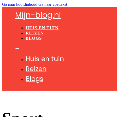
Ga naar hoofdinhoud
Ga naar voettekst
Mijn-blog.nl
HUIS EN TUIN
REIZEN
BLOGS
Huis en tuin
Reizen
Blogs